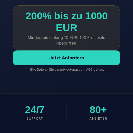
200% bis zu 1000
EUR
Mindesteinzahlung 10 EUR. 100 Freispiele
inbegriffen.
Jetzt Anfordern
18+. Spielen Sie verantwortungsvoll. AGB gelten.
24/7
80+
SUPPORT
ANBIETER