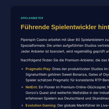
SPIELANBIETER
Führende Spielentwickler hin
Piperspin Casino arbeitet mit über 80 Spielanbietern z
Spezialformate. Die unten aufgeführten Studios vertret
Jeder Anbieter ist lizenziert, wird regelmäßig geprüft 
Nachfolgend finden Sie die Premium-Anbieter, die das P
Pragmatic Play:
Eines der produktivsten Studios im 
Signaturtiteln gehören Sweet Bonanza, Gates of O
Spieler schätzen Pragmatic für konsistente RTP-Bere
NetEnt:
Ein Pionier im Premium-Online-Glücksspiel, 
Gonzo's Quest sind weiterhin Maßstäbe in der Indus
erfahrenen Spielern aus Deutschland und Skandinav
Evolution Gaming:
Der globale Marktführer im Live-