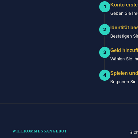
Konto erste
1
Geben Sie Ihre
Identität be
2
Bestätigen Si
Geld hinzu
3
Wählen Sie Ih
Spielen un
4
Beginnen Sie 
WILLKOMMENSANGEBOT
Sic