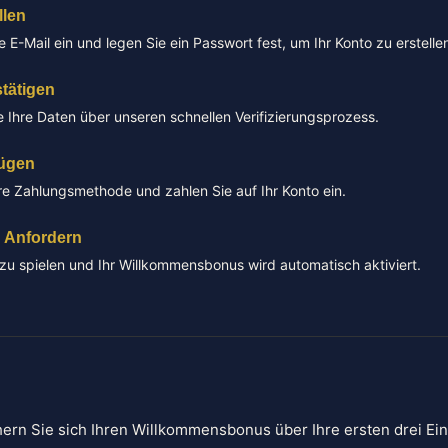
llen
 E-Mail ein und legen Sie ein Passwort fest, um Ihr Konto zu erstelle
stätigen
e Ihre Daten über unseren schnellen Verifizierungsprozess.
fügen
re Zahlungsmethode und zahlen Sie auf Ihr Konto ein.
d Anfordern
zu spielen und Ihr Willkommensbonus wird automatisch aktiviert.
hern Sie sich Ihren Willkommensbonus über Ihre ersten drei Ei