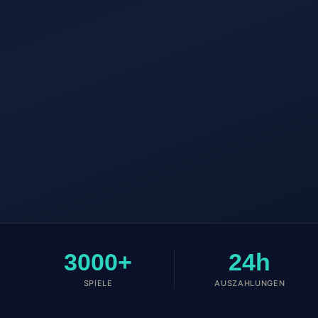
3000+
24h
SPIELE
AUSZAHLUNGEN