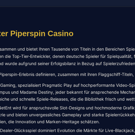
ter Piperspin Casino
usammen und bietet Ihnen Tausende von Titeln in den Bereichen Spie
en die Top-Tier-Entwickler, denen deutsche Spieler für Spielqualität
und wurde aufgrund seiner Erfolgsbilanz in Bezug auf Spielerzufriede
iperspin-Erlebnis definieren, zusammen mit ihren Flaggschiff-Titeln
iGaming, spezialisiert Pragmatic Play auf hochperformante Video-Sp
lympus und Madame Destiny, jeder bekannt für ansprechende Mecha
iche und schnelle Spiele-Releases, die die Bibliothek frisch und wet
NetEnt wird für anspruchsvolle Slot-Designs und hochmoderne Grafikt
trie und bieten unvergessliches Gameplay und starke Spielerrückkeh
ien, die Innovation und Marken-Heritage schätzen.
Dealer-Glücksspiel dominiert Evolution die Märkte für Live-Blackjac