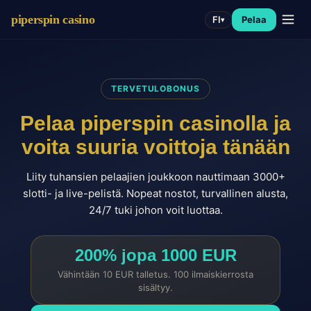
piperspin casino
FI
Pelaa
▾
TERVETULOBONUS
Pelaa piperspin casinolla ja
voita suuria voittoja tänään
Liity tuhansien pelaajien joukkoon nauttimaan 3000+
slotti- ja live-pelistä. Nopeat nostot, turvallinen alusta,
24/7 tuki johon voit luottaa.
200% jopa 1000 EUR
Vähintään 10 EUR talletus. 100 ilmaiskierrosta
sisältyy.