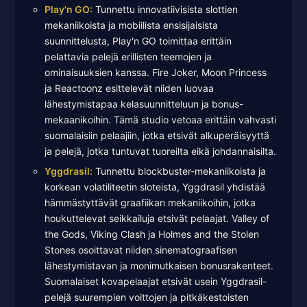
Play'n GO:
Tunnettu innovatiivisista slottien
mekaniikoista ja mobiilista ensisijaisista
suunnittelusta, Play'n GO toimittaa erittäin
pelattavia pelejä erillisten teemojen ja
ominaisuuksien kanssa. Fire Joker, Moon Princess
ja Reactoonz esittelevät niiden luovaa
lähestymistapaa kelasuunnitteluun ja bonus-
mekaanikoihin. Tämä studio vetoaa erittäin vahvasti
suomalaisiin pelaajiin, jotka etsivät alkuperäisyyttä
ja pelejä, jotka tuntuvat tuoreilta eikä johdannaisilta.
Yggdrasil:
Tunnettu blockbuster-mekaniikoista ja
korkean volatiliteetin sloteista, Yggdrasil yhdistää
hämmästyttävät graafiikan mekaniikoihin, jotka
houkuttelevat seikkailuja etsivät pelaajat. Valley of
the Gods, Viking Clash ja Holmes and the Stolen
Stones osoittavat niiden sinematograafisen
lähestymistavan ja monimutkaisen bonusrakenteet.
Suomalaiset kovapelaajat etsivät usein Yggdrasil-
pelejä suurempien voittojen ja pitkäkestoisten