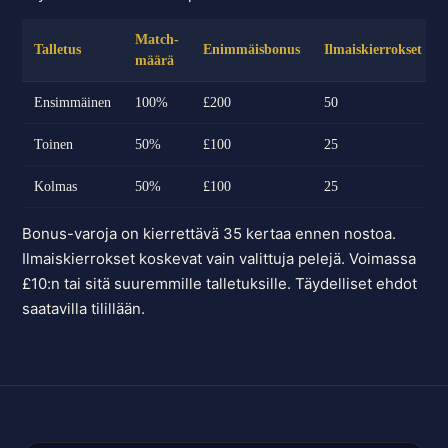
Match-
Talletus
Enimmäisbonus
Ilmaiskierrokset
määrä
Ensimmäinen
100%
£200
50
Toinen
50%
£100
25
Kolmas
50%
£100
25
Bonus-varoja on kierrettävä 35 kertaa ennen nostoa.
Ilmaiskierrokset koskevat vain valittuja pelejä. Voimassa
£10:n tai sitä suuremmille talletuksille. Täydelliset ehdot
saatavilla tilillään.