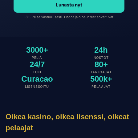
Lunasta nyt
18+. Pelaa vastuullisesti. Ehdot ja olosuhteet soveltuvat.
3000+
24h
PELIÄ
NOSTOT
24/7
80+
TUKI
TARJOAJAT
Curacao
500k+
LISENSSOITU
PELAAJAT
Oikea kasino, oikea lisenssi, oikeat
pelaajat