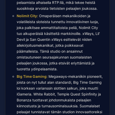
pelaamista alhaisella RTP:llä, mikä tekee heistä
suosikkeja arvoista tietoisten pelaajien joukossa.
Nolimit City:
Omaperäisen mekaniikoiden ja
volatiileista sloteista tunnettu innovatiivinen luoja,
joka palkitsee ammattitaitoista peliä, Nolimit City
tuo alkuperäisiä käsitteitä markkinoille. xWays, Lil'
Devil ja San Quentin xWays esittelevät niiden
allekirjoitusmekaniikat, jotka poikkeavat
päämalleista. Tämä studio on ansainnut
omistautuneen seuraajakunnan suomalaisten
pelaajien joukossa, jotka etsivät eriyttämistä ja
tuoretta ydinpelaamista.
Big Time Gaming:
Megaways-mekaniikin pioneerit,
joista on nyt tullut alan standardi, Big Time Gaming
loi korkean varianssin slottien salkun, joka muutti
iGameria. White Rabbit, Temple Quest Spinfinity ja
Bonanza tuottavat johdonmukaista pelaajien
kiinnostusta ja turnausominaisuuksia. Suomalaiset
pelaajat tunnistavat tämän studion innovaattoreiksi