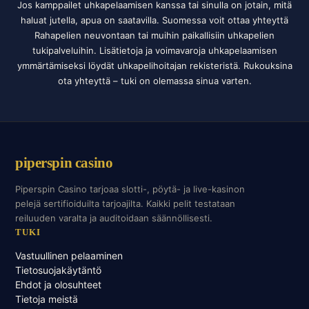
Jos kamppailet uhkapelaamisen kanssa tai sinulla on jotain, mitä
haluat jutella, apua on saatavilla. Suomessa voit ottaa yhteyttä
Rahapelien neuvontaan tai muihin paikallisiin uhkapelien
tukipalveluihin. Lisätietoja ja voimavaroja uhkapelaamisen
ymmärtämiseksi löydät uhkapelihoitajan rekisteristä. Rukouksina
ota yhteyttä – tuki on olemassa sinua varten.
piperspin casino
Piperspin Casino tarjoaa slotti-, pöytä- ja live-kasinon
pelejä sertifioiduilta tarjoajilta. Kaikki pelit testataan
reiluuden varalta ja auditoidaan säännöllisesti.
TUKI
Vastuullinen pelaaminen
Tietosuojakäytäntö
Ehdot ja olosuhteet
Tietoja meistä