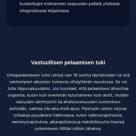
kuratoitujen kolmannen osapuolen pelistä yhdessä
integroidussa kirjastossa.
Vastuullisen pelaamisen tuki
Uhkapelaamiseen tulisi ryhtyä vain 18 vuotta täyttäneiden tai sitä
vanhempien aikuisten toimesta viihdyttävän muodossa. Se voi
tulla riippuvaisuudeksi. Jos huomaat, että pelaamisesi aiheuttaa
ongelmia, kuten kuin enemmän kuluttaminen kuin aiotit, muiden
vastuiden laiminlyönti tai ahdistuneisuuden tunteminen
pelistään, saattaa olla aika etsiä apua. Piperspin casino tarjoaa
työkaluja pysyäksesi hallinnassa, kuten talletusrajoituksia,
menetysrajoituksia, aikarajoituksia ja mahdollisuutta itsensä
sulkemiseen tililtäsi milloin tahansa.